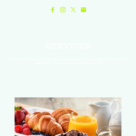
SERVICES
Lorem ipsum dolor sit amet, consectetur adipiscing elit. Nulla euismod condimentum felis
vitae efficitur. Sed vel dictum quam, at blandit leo.